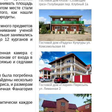
Гостевой дом «Азов - Созвездие
занимать площадь
грез» Голубицкая пер. Клубный 1а
этом месте стали
того, как нашли
фродиты.
о много предметов
нимание ученой
ольше занимались
о 12 курганов и
Гостевой дом «Радуга» Кучугуры ул.
Комсомольская 44
енная камера с
ронам от входа в
пряжью и седлами
м была погребена
айдены несколько
риса, и размерам
Гостевой дом «Глория» Пересыпь
тичная Фанагория
ул. Лиманная 2
актически каждое