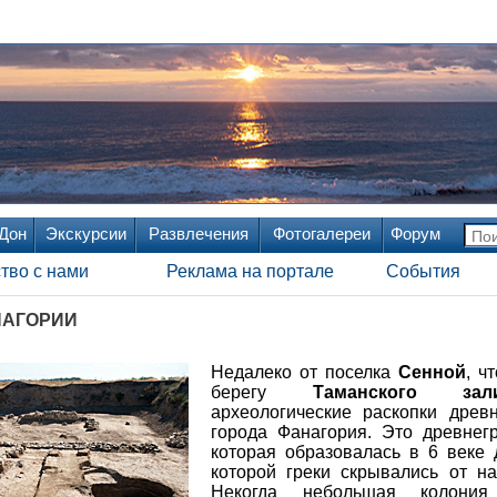
 Дон
Экскурсии
Развлечения
Фотогалереи
Форум
тво с нами
Реклама на портале
События
НАГОРИИ
Недалеко от поселка
Сенной
, ч
берегу
Таманского зал
археологические раскопки древ
города Фанагория. Это древнег
которая образовалась в 6 веке
которой греки скрывались от н
Некогда небольшая колони