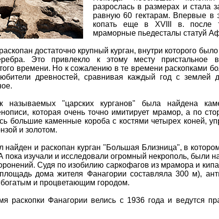
разрослась в размерах и стала 
равную 60 гектарам. Впервые в 
копать еще в XVIII в. после 
мраморные пьедесталы статуй А
 раскопан достаточно крупный курган, внутри которого был
еребра. Это привлекло к этому месту пристальное в
того времени. Но к сожалению в те времени раскопками б
юбители древностей, сравнивая каждый год с землей д
ое.
к называемых "царских курганов" была найдена кам
нописи, которая очень точно имитирует мрамор, а по сто
сь большие каменные короба с костями четырех коней, у
нзой и золотом.
ыл найден и раскопан курган "Большая Близница", в которо
А пока изучали и исследовали огромный некрополь, были н
хоронений. Судя по изобилию саркофагов из мрамора и кипа
площадь дома жителя Фанагории составляла 300 м), ан
 богатым и процветающим городом.
мя раскопки Фанагории велись с 1936 года и ведутся пр