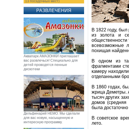
13 посадочных мест)
РАЗВЛЕЧЕНИЯ
В 1822 году, был
из золота и с
общественности 
всевозможные л
похищая найденн
Аквапарк АМАЗОНКИ приглашает
вас развлечься! Специально для
В одном из та
детей проводятся пенные
фрагментами сте
дискотеки
камеру находили
отделанными бро
В 1860 годах, б
жрица Деметры. 
тысяч других за
домов (средняя 
была достаточно
Дельфинарий НЕМО. Мы сделали
В советское вре
для вас новую, насыщенную и
интересную программу.
лето.