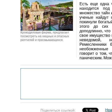
Есть еще одна ч
находится под
множество тайн 
ученые найдут 
покинули богаты
этого до сих 
доподлинно, что
Крокодиловая ферма, предлагает
свое имущество и
посмотреть на хищных и опасных
неведомой, н
рептилий и пресмыкающихся.
Ремесленники б
необожженные 
говорит о том, 
паническим. Може
Нра
Поделиться ссылкой: