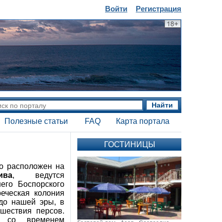
Войти
Регистрация
Найти
Полезные статьи
FAQ
Карта портала
ГОСТИНИЦЫ
то расположен на
ива
, ведутся
него Боспорского
реческая колония
 до нашей эры, в
ашествия персов.
я со временем